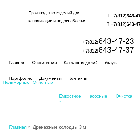
Производство изделий для
+7(812)
643-4
канализации и водоснабжения
+7(812)
643-4
643-47-23
+7(812)
643-47-37
+7(812)
Главная
О компании
Каталог изделий
Услуги
Портфолио
Документы
Контакты
Полимерные
Очистные
колодцы
сооружения
Ёмкостное
Насосные
Очистка
оборудование
станции
воздуха
Главная
»
Дренажные колодцы 3 м