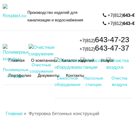
Производство изделий для
+7(812)
643-4
канализации и водоснабжения
+7(812)
643-4
643-47-23
+7(812)
643-47-37
+7(812)
Главная
О компании
Каталог изделий
Услуги
Очистные
Полимерные
сооружения
Портфолио
Документы
Контакты
колодцы
Ёмкостное
Насосные
Очистка
оборудование
станции
воздуха
Главная
»
Футеровка бетонных конструкций