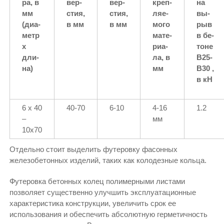
ра, в
вер­
вер­
креп­
на
мм
стия,
стия,
ля­е­
вы­
(диа­
в мм
в мм
мо­го
рыв
метр
ма­те­
в бе­
x
ри­а­
тоне
дли­
ла, в
В25-
на)
мм
В30 ,
в кН
6 x 40
40-70
6-10
4-16
1.2
–
мм
10х70
Отдельно стоит выделить футеровку фасонных
железобетонных изделий, таких как колодезные кольца.
Футеровка бетонных колец полимерными листами
позволяет существенно улучшить эксплуатационные
характеристика конструкции, увеличить срок ее
использования и обеспечить абсолютную герметичность