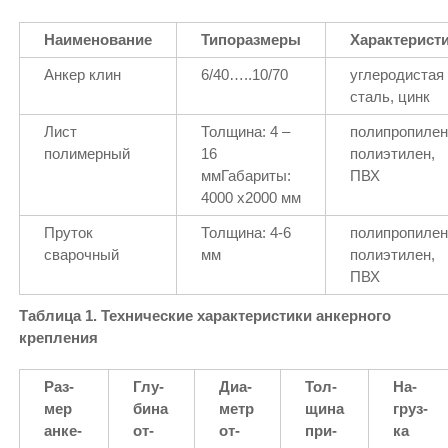
Наименование
Типоразмеры
Характерист
Анкер клин
6/40…..10/70
углеродистая
сталь, цинк
Лист
Толщина: 4 –
полипропилен
полимерный
16
полиэтилен,
ммГабариты:
ПВХ
4000 х2000 мм
Пруток
Толщина: 4-6
полипропилен
сварочный
мм
полиэтилен,
ПВХ
Таблица 1. Технические характеристики анкерного
крепления
Раз­
Глу­
Диа­
Тол­
На­
мер
би­на
метр
щи­на
груз­
ан­ке­
от­
от­
при­
ка