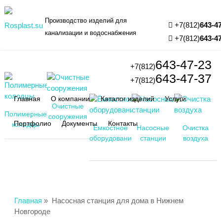
Производство изделий для
+7(812)
643-4
канализации и водоснабжения
+7(812)
643-4
643-47-23
+7(812)
643-47-37
+7(812)
Главная
О компании
Каталог изделий
Услуги
Очистные
Полимерные
сооружения
Портфолио
Документы
Контакты
колодцы
Ёмкостное
Насосные
Очистка
оборудование
станции
воздуха
Главная
»
Насосная станция для дома в Нижнем
Новгороде