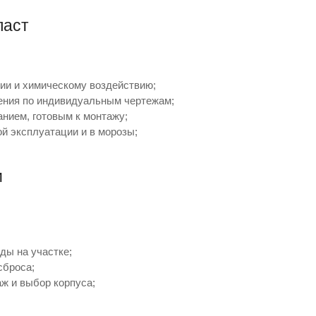
ласт
ии и химическому воздействию;
ения по индивидуальным чертежам;
нием, готовым к монтажу;
ой эксплуатации и в морозы;
и
ды на участке;
сброса;
аж и выбор корпуса;