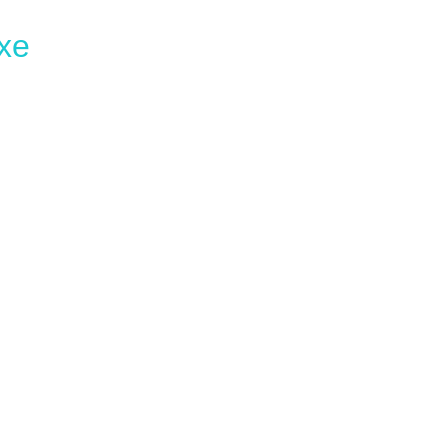
ые станции
Очистка воздуха
хе