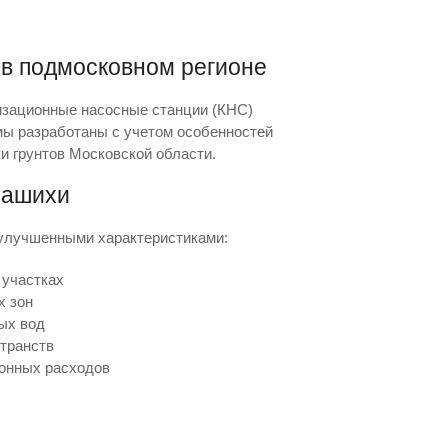
в подмосковном регионе
изационные насосные станции (КНС)
ы разработаны с учетом особенностей
и грунтов Московской области.
лашихи
улучшенными характеристиками:
 участках
 зон
ых вод
транств
онных расходов