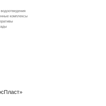
 водоотведения
енные комплексы
еративы
сады
осПласт»