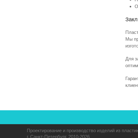
О
Зак
Пласт
Мы пр
изгот
Для з
оптим
Гаран
клиен
Проектирование и производство изделий из пласт
г. Санкт-Петербург, 2010-2026