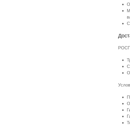
О
М
в
С
Дост
РОСПЛ
Т
С
О
Услов
П
О
Г
Г
Т