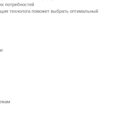
ших потребностей
ация технолога поможет выбрать оптимальный
и:
тежам