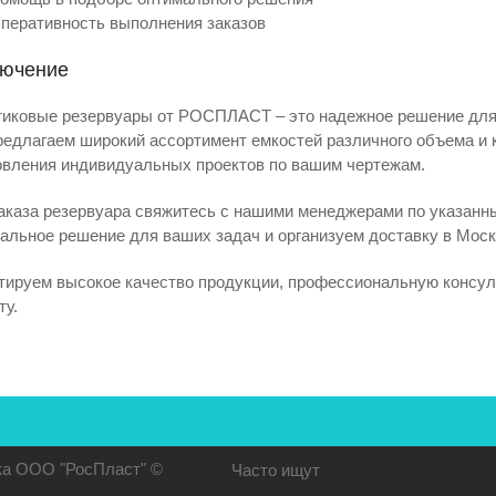
перативность выполнения заказов
лючение
иковые резервуары от РОСПЛАСТ – это надежное решение для
едлагаем широкий ассортимент емкостей различного объема и 
овления индивидуальных проектов по вашим чертежам.
аказа резервуара свяжитесь с нашими менеджерами по указан
альное решение для ваших задач и организуем доставку в Моск
тируем высокое качество продукции, профессиональную консу
ту.
ика ООО "РосПласт" ©
Часто ищут