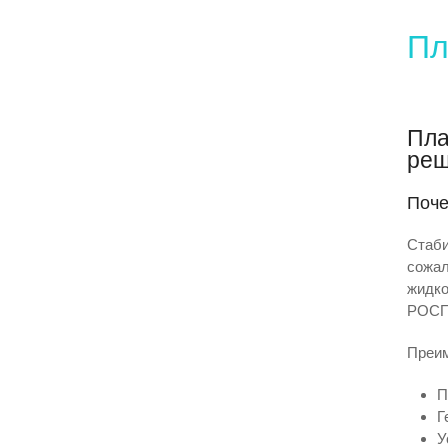
Пл
Пла
реш
Поче
Стаби
сожал
жидко
РОСП
Преим
П
Г
У