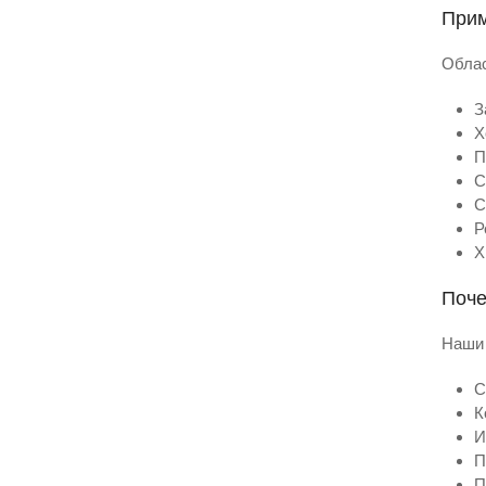
Прим
Облас
З
Х
П
С
С
Р
Х
Поч
Наши
С
К
И
П
П