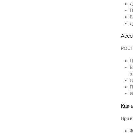
Д
П
В
Д
Ассо
РОСПЛ
Ц
В
э
Г
П
И
Как 
При в
Ф