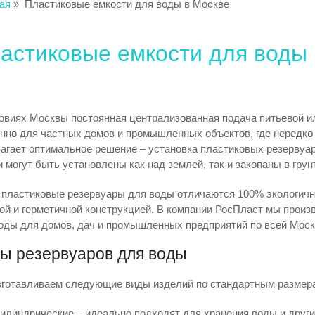
ая
»
Пластиковые емкости для воды в Москве
ооружения
Ёмкостное оборудование
Насосн
астиковые емкости для воды 
овиях Москвы постоянная централизованная подача питьевой и
нно для частных домов и промышленных объектов, где нередко
агает оптимальное решение – установка пластиковых резервуар
и могут быть установлены как над землей, так и закопаны в грунт
пластиковые резервуары для воды отличаются 100% экологично
ой и герметичной конструкцией. В компании РосПласт мы прои
оды для домов, дач и промышленных предприятий по всей Моск
ы резервуаров для воды
готавливаем следующие виды изделий по стандартным размера
илиндрические – идеально подходят для хранения воды и друг