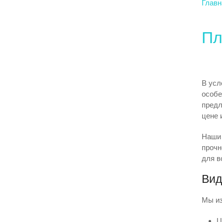
Главн
Полимерные колодцы
Очистные с
Пл
В усл
особе
предл
цене 
Наши 
прочн
для в
Вид
Мы из
Ц