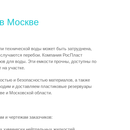
ые станции
Очистка воздуха
в Москве
ли технической воды может быть затруднена,
 случаются перебои. Компания РосПласт
ов для воды. Эти емкости прочны, доступны по
 на участке.
стью и безопасностью материалов, а также
зводим и доставляем пластиковые резервуары
ве и Московской области.
м и чертежам заказчиков:
их химически нейтральных жидкостей.