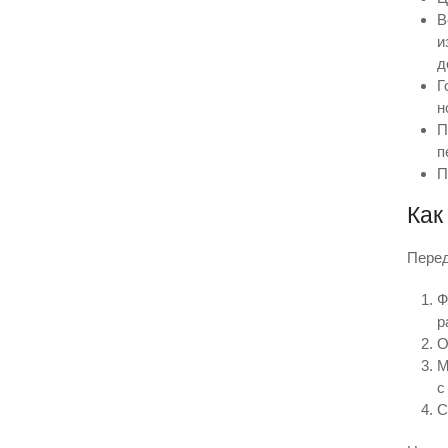
В
и
д
Г
н
П
п
П
Как
Перед
Ф
р
О
М
с
С