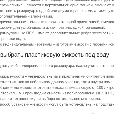
ертикальные – емкости с вертикальной ориентацией, вмещают о
зготовить резервуар с одной или двумя горловинами, а также у
ополнительными элементами.
оризонтальные – емкости с горизонтальной ориентацией, вмещаю
ожками для устойчивости и, как правило, одной горловиной.
рямоугольные ПВХ – имеют дополнительные ребра жесткости ил
еревозки воды.
о индивидуальным чертежам – изготовим емкости с любыми кон
 выбрать пластиковую емкость под воду
 покупкой полипропиленового резервуара, важно учитывать с
орма емкости – универсальными и практичными считаются прям
азместить как на небольшом дачном участке, так и внутри поме
бъем – мы можем изготовить емкость, вмещающую от 100 литров
атериал – мы производим емкости из полипропилена, ПВХ и ПН
 нашим технологом для выбора оптимального материала.
пособ установки – емкости могут быть установлены на подстав