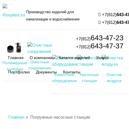
Производство изделий для
+7(812)
643-4
канализации и водоснабжения
+7(812)
643-4
643-47-23
+7(812)
643-47-37
+7(812)
Главная
О компании
Каталог изделий
Услуги
Очистные
Полимерные
сооружения
колодцы
Портфолио
Документы
Контакты
Ёмкостное
Насосные
Очистка
оборудование
станции
воздуха
Главная
»
Погружные насосные станции