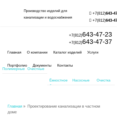
Производство изделий для
+7(812)
643-4
канализации и водоснабжения
+7(812)
643-4
643-47-23
+7(812)
643-47-37
+7(812)
Главная
О компании
Каталог изделий
Услуги
Портфолио
Документы
Контакты
Полимерные
Очистные
колодцы
сооружения
Ёмкостное
Насосные
Очистка
оборудование
станции
воздуха
Главная
»
Проектирование канализации в частном
доме