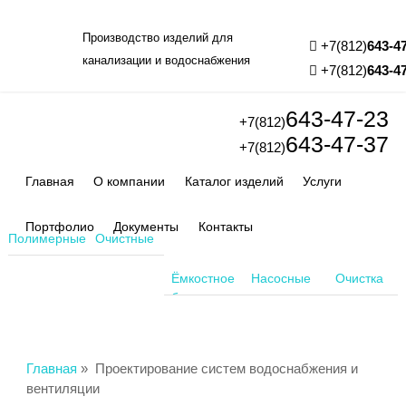
Производство изделий для
+7(812)
643-4
канализации и водоснабжения
+7(812)
643-4
643-47-23
+7(812)
643-47-37
+7(812)
Главная
О компании
Каталог изделий
Услуги
Портфолио
Документы
Контакты
Полимерные
Очистные
колодцы
сооружения
Ёмкостное
Насосные
Очистка
оборудование
станции
воздуха
Главная
»
Проектирование систем водоснабжения и
вентиляции